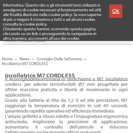
Menu
Informativa. Questo sito o gli strumenti terzi utilizzati si
Prodotti
Ok
avvalgono di cookie necessari al funzionamento ed utili
alle finalità illustrate nella cookie policy. Se vuoi saperne
di più o negare il consenso a tutti o ad alcuni cookie,
consulta la cookie policy.
Chiudendo questo banner, scorrendo questa pagina,
cliccando su un link o proseguendo la navigazione in
altra maniera, acconsenti all’uso dei cookie.
Home
→
News
→
Consiglio Della Settimana
→
Incollatrice M7 CORDLESS
Incollatrice M7 CORDLESS
Il #consigliodellasettimana lo dedichiamo a M7, incollatrice
cordless per adesivi termofusibili Ø7 mm progettata per
offrire massima praticità e libertà di movimento in ogni
applicazione.
Grazie alla batteria al litio da 7,2 V ad alte prestazioni, M7
raggiunge la temperatura di esercizio in soli 40 secondi,
garantendo rapidità operativa ed efficienza immediata.
L’ampio grilletto a sforzo ridotto e l’impugnatura ergonomica
antiscivolo, migliorano la precisione di applicazione,
aumentano il controllo dell’utensile e riducono
l’affaticamento anche durante utilizzi prolungati.