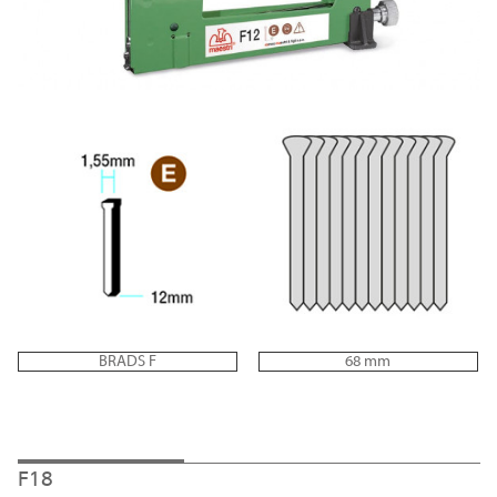
BRADS F
68 mm
F18