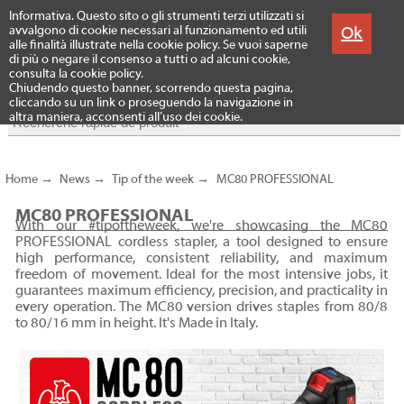
Menu
Informativa. Questo sito o gli strumenti terzi utilizzati si
Produits
Ok
avvalgono di cookie necessari al funzionamento ed utili
alle finalità illustrate nella cookie policy. Se vuoi saperne
di più o negare il consenso a tutti o ad alcuni cookie,
consulta la cookie policy.
Chiudendo questo banner, scorrendo questa pagina,
cliccando su un link o proseguendo la navigazione in
altra maniera, acconsenti all’uso dei cookie.
Home
→
News
→
Tip of the week
→
MC80 PROFESSIONAL
MC80 PROFESSIONAL
With our #tipoftheweek, we're showcasing the MC80
PROFESSIONAL cordless stapler, a tool designed to ensure
high performance, consistent reliability, and maximum
freedom of movement. Ideal for the most intensive jobs, it
guarantees maximum efficiency, precision, and practicality in
every operation. The MC80 version drives staples from 80/8
to 80/16 mm in height. It's Made in Italy.