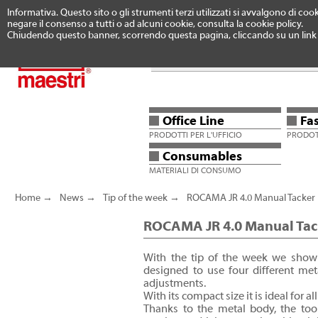
Informativa. Questo sito o gli strumenti terzi utilizzati si avvalgono di cook
negare il consenso a tutti o ad alcuni cookie, consulta la cookie policy.
Chiudendo questo banner, scorrendo questa pagina, cliccando su un link o
HOME
NEWS
UN
Office Line
Fa
PRODOTTI PER L'UFFICIO
PRODOTT
Consumables
MATERIALI DI CONSUMO
Home
→
News
→
Tip of the week
→
ROCAMA JR 4.0 Manual Tacker
ROCAMA JR 4.0 Manual Tac
With the tip of the week we sho
designed to use four different met
adjustments.
With its compact size it is ideal for al
Thanks to the metal body, the tool