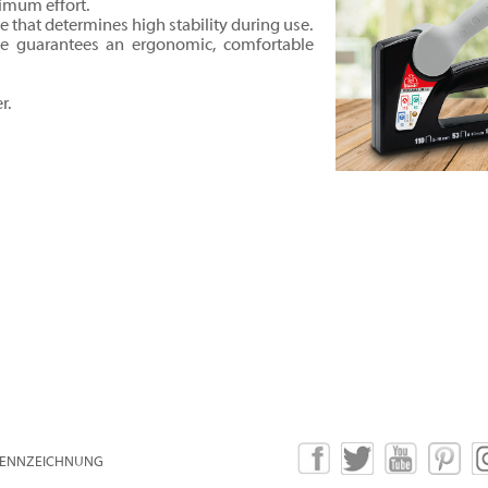
imum effort.
e that determines high stability during use.
le guarantees an ergonomic, comfortable
r.
ENNZEICHNUNG