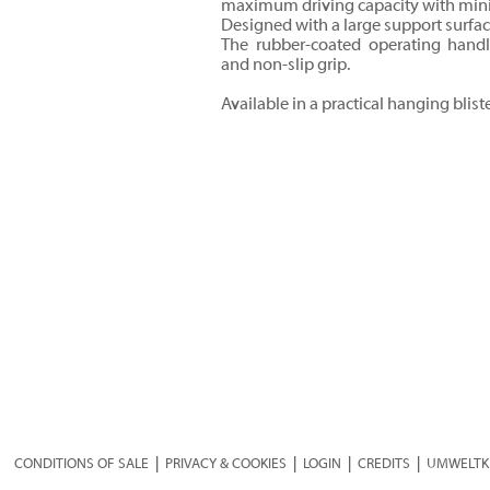
maximum driving capacity with min
Designed with a large support surfac
The rubber-coated operating hand
and non-slip grip.
Available in a practical hanging bliste
CONDITIONS OF SALE
|
PRIVACY & COOKIES
|
LOGIN
|
CREDITS
|
UMWELTK