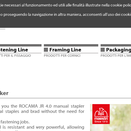
ie necessari al funzionamento ed utili alle finalità illustrate nella cookie poli
 proseguendo la navigazione in altra maniera, acconsenti all’uso dei cooki
TERNEHMEN
KATALOG
MEDIA GALLERY
KONTAKTE
WAR
stening Line
Framing Line
Packaging
I PER IL FISSAGGIO
PRODOTTI PER CORNICI
PRODOTTI PER L'I
ker
w you the ROCAMA JR 4.0 manual stapler
al staples and brad without the need for
l fastening jobs.
 is resistant and very powerful, allowing