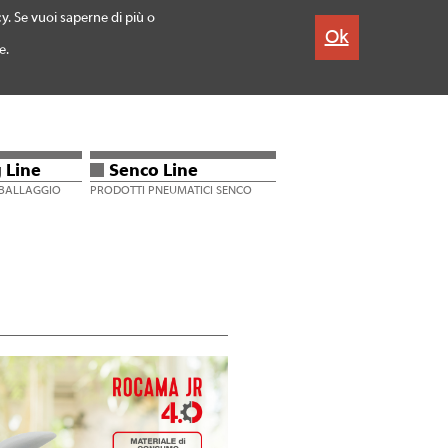
cy. Se vuoi saperne di più o
Ok
e.
RANTY EXTENSION DE
LOGIN DE
 Line
Senco Line
MBALLAGGIO
PRODOTTI PNEUMATICI SENCO